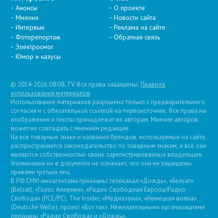
Анонсы
О проекте
Мнения
Новости сайта
Интервью
Реклама на сайте
Фоторепортаж
Обратная связь
Электросмог
Юмор и казусы
© 2014-2026 OBOB.TV. Все права защищены.
Правила
использования материалов
.
Использование материалов разрешено только с предварительного
согласия и с обязательной ссылкой на первоисточник. Все права на
изображения и тексты принадлежат их авторам. Мнение авторов
может не совпадать с мнением редакции.
На все товарные знаки и названия брендов, используемые на сайте,
распространяется законодательство по товарным знакам, и все они
являются собственностью своих зарегистрированных владельцев.
Упоминание их в документе не означает, что они не защищены
правами третьих лиц.
В РФ СМИ-иноагентами признаны: телеканал «Дождь», «Белсат»
(Belsat), «Голос Америки», «Радио Свободная Европа/Радио
Свобода» (PCE/PC), The Insider, «Медиазона», «Немецкая волна»
(Deutsche Welle), проект «Вот так». Нежелательными организациями
признаны «Радио Свобода» и «Дождь».