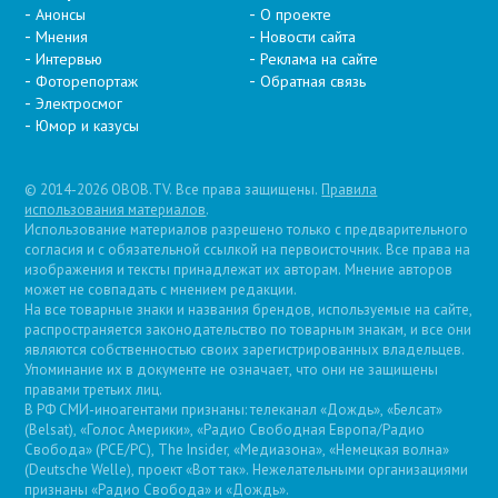
Анонсы
О проекте
Мнения
Новости сайта
Интервью
Реклама на сайте
Фоторепортаж
Обратная связь
Электросмог
Юмор и казусы
© 2014-2026 OBOB.TV. Все права защищены.
Правила
использования материалов
.
Использование материалов разрешено только с предварительного
согласия и с обязательной ссылкой на первоисточник. Все права на
изображения и тексты принадлежат их авторам. Мнение авторов
может не совпадать с мнением редакции.
На все товарные знаки и названия брендов, используемые на сайте,
распространяется законодательство по товарным знакам, и все они
являются собственностью своих зарегистрированных владельцев.
Упоминание их в документе не означает, что они не защищены
правами третьих лиц.
В РФ СМИ-иноагентами признаны: телеканал «Дождь», «Белсат»
(Belsat), «Голос Америки», «Радио Свободная Европа/Радио
Свобода» (PCE/PC), The Insider, «Медиазона», «Немецкая волна»
(Deutsche Welle), проект «Вот так». Нежелательными организациями
признаны «Радио Свобода» и «Дождь».