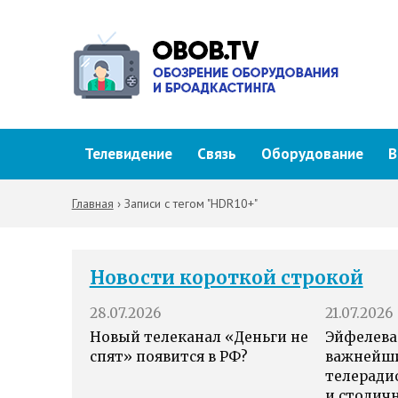
Телевидение
Связь
Оборудование
В
Главная
›
Записи с тегом "HDR10+"
Новости короткой строкой
28.07.2026
21.07.2026
Новый телеканал «Деньги не
Эйфелева
спят» появится в РФ?
важнейш
телеради
и столич