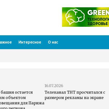
ажное
Интересное
О нас
16.07.2026
 башня остается
Телеканал ТНТ просчитался с
им объектом
размером рекламы на экране
овещания для Парижа
ного региона