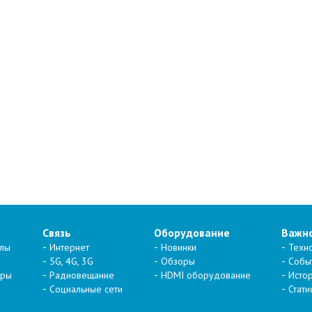
Связь
Оборудование
Важн
алы
Интернет
Новинки
Техн
5G, 4G, 3G
Обзоры
Собы
тры
Радиовещание
HDMI оборудование
Исто
Социальные сети
Стати