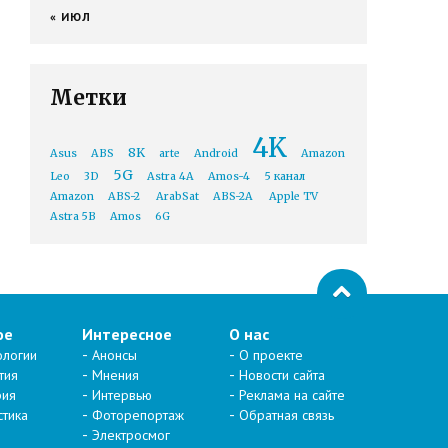
« ИЮЛ
Метки
4K
8K
Asus
ABS
arte
Android
Amazon
5G
Leo
3D
Astra 4A
Amos-4
5 канал
Amazon
ABS-2
ArabSat
ABS-2A
Apple TV
Astra 5B
Amos
6G
ое
Интересное
О нас
ологии
Анонсы
О проекте
тия
Мнения
Новости сайта
рия
Интервью
Реклама на сайте
стика
Фоторепортаж
Обратная связь
Электросмог