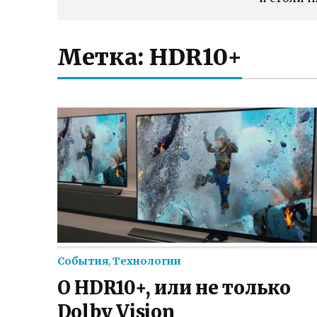
Метка:
HDR10+
События
,
Технологии
О HDR10+, или не только
Dolby Vision