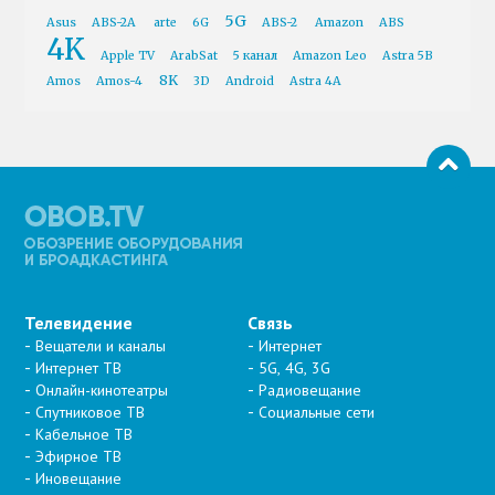
5G
Asus
ABS-2A
arte
6G
ABS-2
Amazon
ABS
4K
Apple TV
ArabSat
5 канал
Amazon Leo
Astra 5B
8K
Amos
Amos-4
3D
Android
Astra 4A
Телевидение
Связь
Вещатели и каналы
Интернет
Интернет ТВ
5G, 4G, 3G
Онлайн-кинотеатры
Радиовещание
Спутниковое ТВ
Социальные сети
Кабельное ТВ
Эфирное ТВ
Иновещание