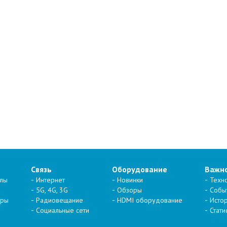
Связь
Оборудование
Важн
алы
Интернет
Новинки
Техн
5G, 4G, 3G
Обзоры
Собы
тры
Радиовещание
HDMI оборудование
Исто
Социальные сети
Стати