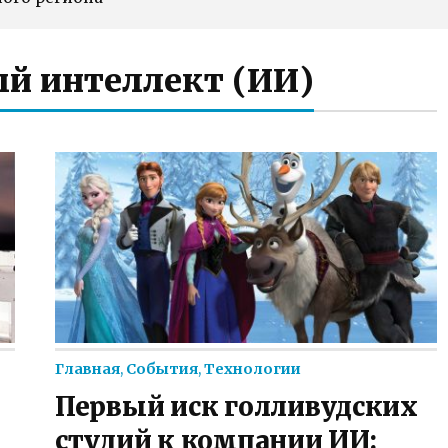
й интеллект (ИИ)
Главная
,
События
,
Технологии
Первый иск голливудских
студий к компании ИИ: