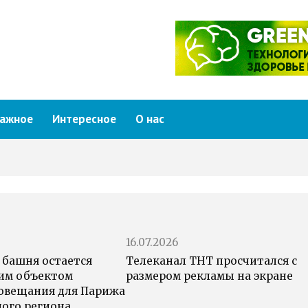
ажное
Интересное
О нас
16.07.2026
 башня остается
Телеканал ТНТ просчитался с
им объектом
размером рекламы на экране
овещания для Парижа
ного региона