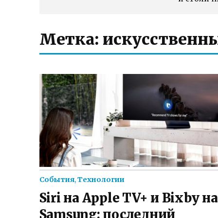
Метка:
искусственны
События
,
Технологии
Siri на Apple TV+ и Bixby на
Samsung: последний