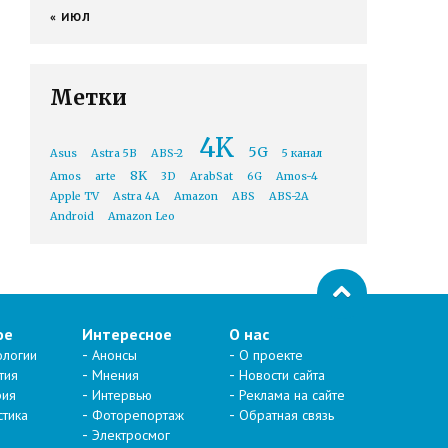
« ИЮЛ
Метки
4K
5G
Asus
Astra 5B
ABS-2
5 канал
8K
Amos
arte
3D
ArabSat
6G
Amos-4
Apple TV
Astra 4A
Amazon
ABS
ABS-2A
Android
Amazon Leo
ое
Интересное
О нас
ологии
Анонсы
О проекте
тия
Мнения
Новости сайта
рия
Интервью
Реклама на сайте
стика
Фоторепортаж
Обратная связь
Электросмог