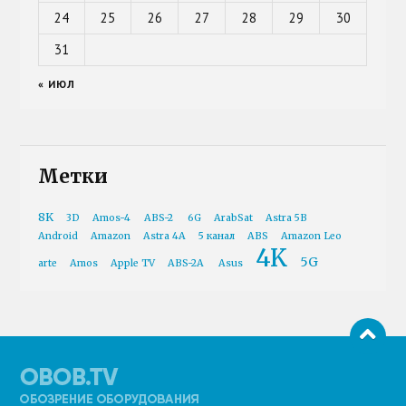
24
25
26
27
28
29
30
31
« ИЮЛ
Метки
8K
3D
Amos-4
ABS-2
6G
ArabSat
Astra 5B
Android
Amazon
Astra 4A
5 канал
ABS
Amazon Leo
4K
5G
arte
Amos
Apple TV
ABS-2A
Asus