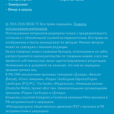
Электросмог
Юмор и казусы
© 2014-2026 OBOB.TV. Все права защищены.
Правила
использования материалов
.
Использование материалов разрешено только с предварительного
согласия и с обязательной ссылкой на первоисточник. Все права на
изображения и тексты принадлежат их авторам. Мнение авторов
может не совпадать с мнением редакции.
На все товарные знаки и названия брендов, используемые на сайте,
распространяется законодательство по товарным знакам, и все они
являются собственностью своих зарегистрированных владельцев.
Упоминание их в документе не означает, что они не защищены
правами третьих лиц.
В РФ СМИ-иноагентами признаны: телеканал «Дождь», «Белсат»
(Belsat), «Голос Америки», «Радио Свободная Европа/Радио
Свобода» (PCE/PC), The Insider, «Медиазона», «Немецкая волна»
(Deutsche Welle), проект «Вот так». Нежелательными организациями
признаны «Радио Свобода» и «Дождь».
Владелец соцсетей Instagram и Facebook компания Metа признана в
РФ экстремистской и запрещена.
«Международное общественное движение ЛГБТ» признано в РФ
экстремистским и запрещено.