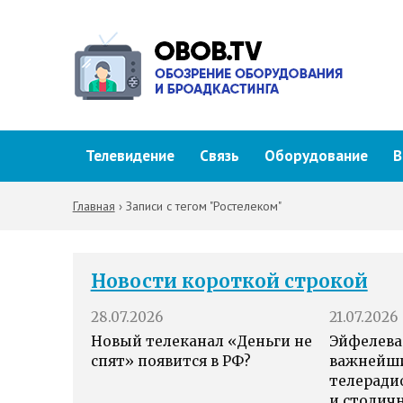
Телевидение
Связь
Оборудование
В
Главная
›
Записи с тегом "Ростелеком"
Новости короткой строкой
28.07.2026
21.07.2026
Новый телеканал «Деньги не
Эйфелева
спят» появится в РФ?
важнейш
телеради
и столич