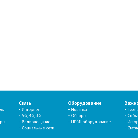
Связь
Оборудование
Важн
алы
Интернет
Новинки
Техн
5G, 4G, 3G
Обзоры
Собы
тры
Радиовещание
HDMI оборудование
Исто
Социальные сети
Стати