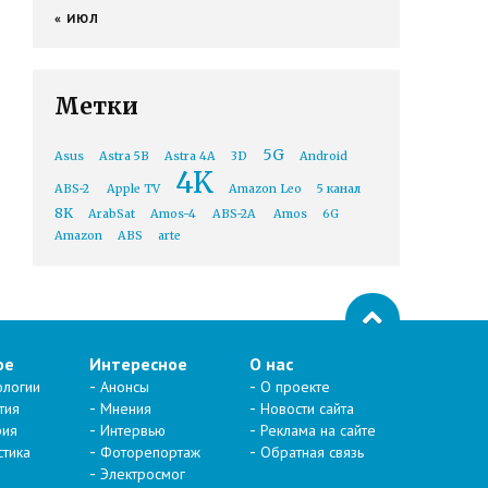
« ИЮЛ
Метки
5G
Asus
Astra 5B
Astra 4A
3D
Android
4K
ABS-2
Apple TV
Amazon Leo
5 канал
8K
ArabSat
Amos-4
ABS-2A
Amos
6G
Amazon
ABS
arte
ое
Интересное
О нас
ологии
Анонсы
О проекте
тия
Мнения
Новости сайта
рия
Интервью
Реклама на сайте
стика
Фоторепортаж
Обратная связь
Электросмог