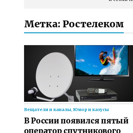
Метка:
Ростелеком
Вещатели и каналы
,
Юмор и казусы
В России появился пятый
оператор спутникового