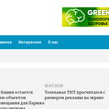
ажное
Интересное
О нас
16.07.2026
 башня остается
Телеканал ТНТ просчитался с
им объектом
размером рекламы на экране
овещания для Парижа
ного региона