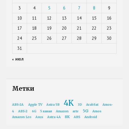
3
4
5
6
7
8
9
10
11
12
13
14
15
16
17
18
19
20
21
22
23
24
25
26
27
28
29
30
31
« ИЮЛ
Метки
4K
ABS-2A
Apple TV
Astra 5B
3D
ArabSat
Amos-
5G
4
ABS-2
6G
5 канал
Amazon
arte
Amos
8K
Amazon Leo
Asus
Astra 4A
ABS
Android