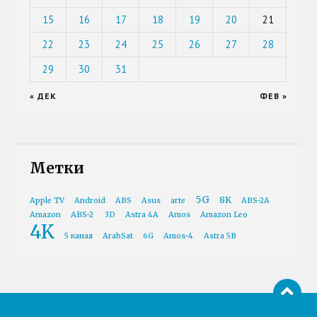
15
16
17
18
19
20
21
22
23
24
25
26
27
28
29
30
31
« ДЕК
ФЕВ »
Метки
5G
8K
Apple TV
Android
ABS
Asus
arte
ABS-2A
Amazon
ABS-2
3D
Astra 4A
Amos
Amazon Leo
4K
5 канал
ArabSat
6G
Amos-4
Astra 5B