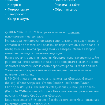
Мнения
Новости сайта
Интервью
Реклама на сайте
Фоторепортаж
Обратная связь
Электросмог
Юмор и казусы
© 2014-2026 OBOB.TV. Все права защищены.
Правила
использования материалов
.
Использование материалов разрешено только с предварительного
согласия и с обязательной ссылкой на первоисточник. Все права на
изображения и тексты принадлежат их авторам. Мнение авторов
может не совпадать с мнением редакции.
На все товарные знаки и названия брендов, используемые на сайте,
распространяется законодательство по товарным знакам, и все они
являются собственностью своих зарегистрированных владельцев.
Упоминание их в документе не означает, что они не защищены
правами третьих лиц.
В РФ СМИ-иноагентами признаны: телеканал «Дождь», «Белсат»
(Belsat), «Голос Америки», «Радио Свободная Европа/Радио
Свобода» (PCE/PC), The Insider, «Медиазона», «Немецкая волна»
(Deutsche Welle), проект «Вот так». Нежелательными организациями
признаны «Радио Свобода» и «Дождь».
Владелец соцсетей Instagram и Facebook компания Metа признана в
РФ экстремистской и запрещена.