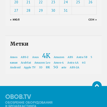
20
21
22
23
24
25
26
27
28
29
30
31
« ИЮЛ
СЕН »
Метки
4K
Amos
ABS-2
Asus
Amazon
ABS
Astra 5B
5
канал
ArabSat
Amazon Leo
Amos-4
Astra 4A
6G
5G
8K
Android
Apple TV
3D
arte
ABS-2A