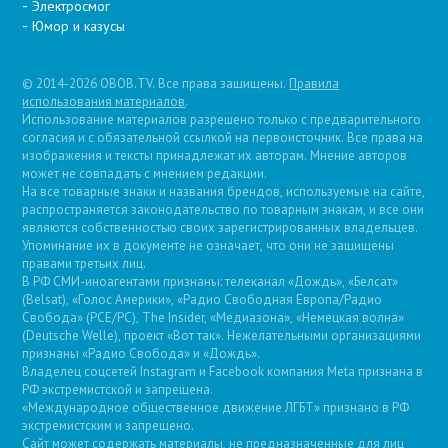
Электросмог
Юмор и казусы
© 2014-2026 OBOB.TV. Все права защищены.
Правила
использования материалов
.
Использование материалов разрешено только с предварительного
согласия и с обязательной ссылкой на первоисточник. Все права на
изображения и тексты принадлежат их авторам. Мнение авторов
может не совпадать с мнением редакции.
На все товарные знаки и названия брендов, используемые на сайте,
распространяется законодательство по товарным знакам, и все они
являются собственностью своих зарегистрированных владельцев.
Упоминание их в документе не означает, что они не защищены
правами третьих лиц.
В РФ СМИ-иноагентами признаны: телеканал «Дождь», «Белсат»
(Belsat), «Голос Америки», «Радио Свободная Европа/Радио
Свобода» (PCE/PC), The Insider, «Медиазона», «Немецкая волна»
(Deutsche Welle), проект «Вот так». Нежелательными организациями
признаны «Радио Свобода» и «Дождь».
Владелец соцсетей Instagram и Facebook компания Metа признана в
РФ экстремистской и запрещена.
«Международное общественное движение ЛГБТ» признано в РФ
экстремистским и запрещено.
Сайт может содержать материалы, не предназначенные для лиц