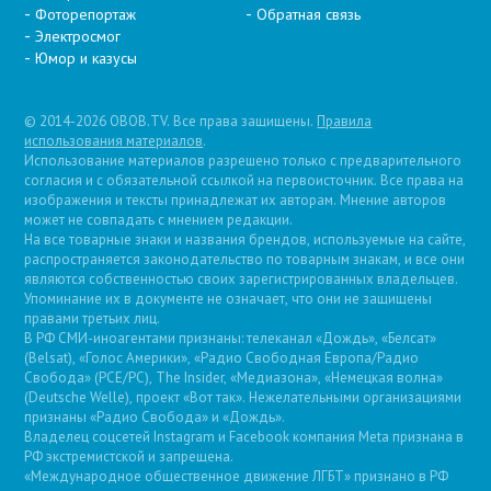
Фоторепортаж
Обратная связь
Электросмог
Юмор и казусы
© 2014-2026 OBOB.TV. Все права защищены.
Правила
использования материалов
.
Использование материалов разрешено только с предварительного
согласия и с обязательной ссылкой на первоисточник. Все права на
изображения и тексты принадлежат их авторам. Мнение авторов
может не совпадать с мнением редакции.
На все товарные знаки и названия брендов, используемые на сайте,
распространяется законодательство по товарным знакам, и все они
являются собственностью своих зарегистрированных владельцев.
Упоминание их в документе не означает, что они не защищены
правами третьих лиц.
В РФ СМИ-иноагентами признаны: телеканал «Дождь», «Белсат»
(Belsat), «Голос Америки», «Радио Свободная Европа/Радио
Свобода» (PCE/PC), The Insider, «Медиазона», «Немецкая волна»
(Deutsche Welle), проект «Вот так». Нежелательными организациями
признаны «Радио Свобода» и «Дождь».
Владелец соцсетей Instagram и Facebook компания Metа признана в
РФ экстремистской и запрещена.
«Международное общественное движение ЛГБТ» признано в РФ