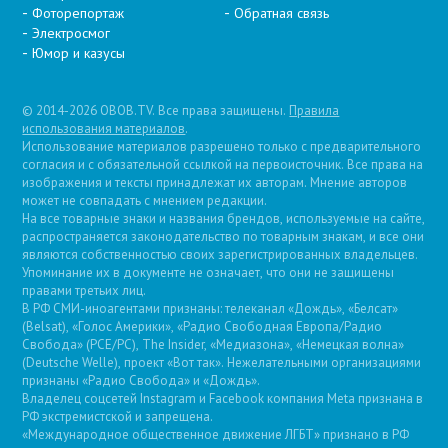
Фоторепортаж
Обратная связь
Электросмог
Юмор и казусы
© 2014-2026 OBOB.TV. Все права защищены.
Правила
использования материалов
.
Использование материалов разрешено только с предварительного
согласия и с обязательной ссылкой на первоисточник. Все права на
изображения и тексты принадлежат их авторам. Мнение авторов
может не совпадать с мнением редакции.
На все товарные знаки и названия брендов, используемые на сайте,
распространяется законодательство по товарным знакам, и все они
являются собственностью своих зарегистрированных владельцев.
Упоминание их в документе не означает, что они не защищены
правами третьих лиц.
В РФ СМИ-иноагентами признаны: телеканал «Дождь», «Белсат»
(Belsat), «Голос Америки», «Радио Свободная Европа/Радио
Свобода» (PCE/PC), The Insider, «Медиазона», «Немецкая волна»
(Deutsche Welle), проект «Вот так». Нежелательными организациями
признаны «Радио Свобода» и «Дождь».
Владелец соцсетей Instagram и Facebook компания Metа признана в
РФ экстремистской и запрещена.
«Международное общественное движение ЛГБТ» признано в РФ