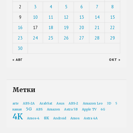
2
3
4
5
6
7
8
9
10
11
12
13
14
15
16
17
18
19
20
21
22
23
24
25
26
27
28
29
30
« АВГ
ОКТ »
Метки
arte
ABS-2A
ArabSat
Asus
ABS-2
Amazon Leo
3D
5
5G
канал
ABS
Amazon
Astra 5B
Apple TV
6G
4K
8K
Amos-4
Android
Amos
Astra 4A