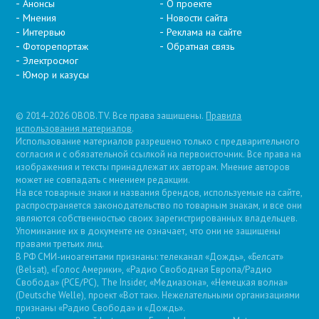
Анонсы
О проекте
Мнения
Новости сайта
Интервью
Реклама на сайте
Фоторепортаж
Обратная связь
Электросмог
Юмор и казусы
© 2014-2026 OBOB.TV. Все права защищены.
Правила
использования материалов
.
Использование материалов разрешено только с предварительного
согласия и с обязательной ссылкой на первоисточник. Все права на
изображения и тексты принадлежат их авторам. Мнение авторов
может не совпадать с мнением редакции.
На все товарные знаки и названия брендов, используемые на сайте,
распространяется законодательство по товарным знакам, и все они
являются собственностью своих зарегистрированных владельцев.
Упоминание их в документе не означает, что они не защищены
правами третьих лиц.
В РФ СМИ-иноагентами признаны: телеканал «Дождь», «Белсат»
(Belsat), «Голос Америки», «Радио Свободная Европа/Радио
Свобода» (PCE/PC), The Insider, «Медиазона», «Немецкая волна»
(Deutsche Welle), проект «Вот так». Нежелательными организациями
признаны «Радио Свобода» и «Дождь».