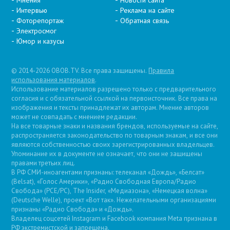
Мнения
Новости сайта
Интервью
Реклама на сайте
Фоторепортаж
Обратная связь
Электросмог
Юмор и казусы
© 2014-2026 OBOB.TV. Все права защищены.
Правила
использования материалов
.
Использование материалов разрешено только с предварительного
согласия и с обязательной ссылкой на первоисточник. Все права на
изображения и тексты принадлежат их авторам. Мнение авторов
может не совпадать с мнением редакции.
На все товарные знаки и названия брендов, используемые на сайте,
распространяется законодательство по товарным знакам, и все они
являются собственностью своих зарегистрированных владельцев.
Упоминание их в документе не означает, что они не защищены
правами третьих лиц.
В РФ СМИ-иноагентами признаны: телеканал «Дождь», «Белсат»
(Belsat), «Голос Америки», «Радио Свободная Европа/Радио
Свобода» (PCE/PC), The Insider, «Медиазона», «Немецкая волна»
(Deutsche Welle), проект «Вот так». Нежелательными организациями
признаны «Радио Свобода» и «Дождь».
Владелец соцсетей Instagram и Facebook компания Metа признана в
РФ экстремистской и запрещена.