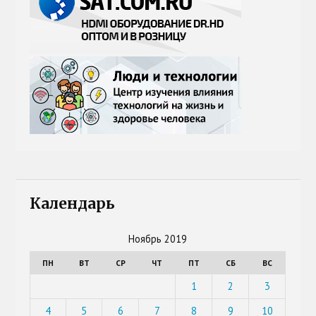
Календарь
Ноябрь 2019
ПН
ВТ
СР
ЧТ
ПТ
СБ
ВС
1
2
3
4
5
6
7
8
9
10