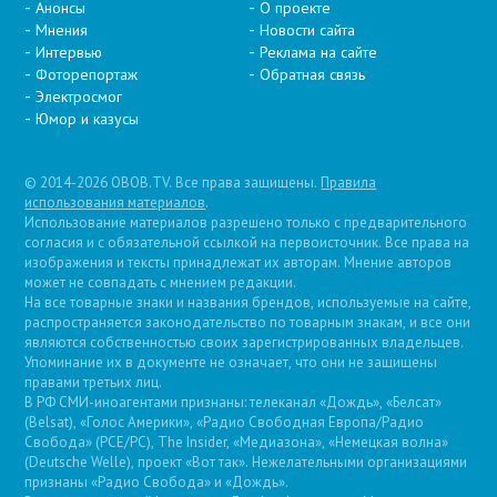
Анонсы
О проекте
Мнения
Новости сайта
Интервью
Реклама на сайте
Фоторепортаж
Обратная связь
Электросмог
Юмор и казусы
© 2014-2026 OBOB.TV. Все права защищены.
Правила
использования материалов
.
Использование материалов разрешено только с предварительного
согласия и с обязательной ссылкой на первоисточник. Все права на
изображения и тексты принадлежат их авторам. Мнение авторов
может не совпадать с мнением редакции.
На все товарные знаки и названия брендов, используемые на сайте,
распространяется законодательство по товарным знакам, и все они
являются собственностью своих зарегистрированных владельцев.
Упоминание их в документе не означает, что они не защищены
правами третьих лиц.
В РФ СМИ-иноагентами признаны: телеканал «Дождь», «Белсат»
(Belsat), «Голос Америки», «Радио Свободная Европа/Радио
Свобода» (PCE/PC), The Insider, «Медиазона», «Немецкая волна»
(Deutsche Welle), проект «Вот так». Нежелательными организациями
признаны «Радио Свобода» и «Дождь».