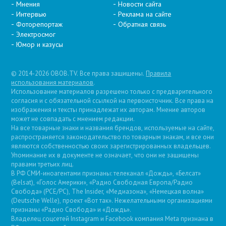
Мнения
Новости сайта
Интервью
Реклама на сайте
Фоторепортаж
Обратная связь
Электросмог
Юмор и казусы
© 2014-2026 OBOB.TV. Все права защищены.
Правила
использования материалов
.
Использование материалов разрешено только с предварительного
согласия и с обязательной ссылкой на первоисточник. Все права на
изображения и тексты принадлежат их авторам. Мнение авторов
может не совпадать с мнением редакции.
На все товарные знаки и названия брендов, используемые на сайте,
распространяется законодательство по товарным знакам, и все они
являются собственностью своих зарегистрированных владельцев.
Упоминание их в документе не означает, что они не защищены
правами третьих лиц.
В РФ СМИ-иноагентами признаны: телеканал «Дождь», «Белсат»
(Belsat), «Голос Америки», «Радио Свободная Европа/Радио
Свобода» (PCE/PC), The Insider, «Медиазона», «Немецкая волна»
(Deutsche Welle), проект «Вот так». Нежелательными организациями
признаны «Радио Свобода» и «Дождь».
Владелец соцсетей Instagram и Facebook компания Metа признана в