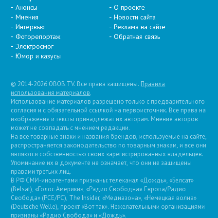
Анонсы
О проекте
Мнения
Новости сайта
Интервью
Реклама на сайте
Фоторепортаж
Обратная связь
Электросмог
Юмор и казусы
© 2014-2026 OBOB.TV. Все права защищены.
Правила
использования материалов
.
Использование материалов разрешено только с предварительного
согласия и с обязательной ссылкой на первоисточник. Все права на
изображения и тексты принадлежат их авторам. Мнение авторов
может не совпадать с мнением редакции.
На все товарные знаки и названия брендов, используемые на сайте,
распространяется законодательство по товарным знакам, и все они
являются собственностью своих зарегистрированных владельцев.
Упоминание их в документе не означает, что они не защищены
правами третьих лиц.
В РФ СМИ-иноагентами признаны: телеканал «Дождь», «Белсат»
(Belsat), «Голос Америки», «Радио Свободная Европа/Радио
Свобода» (PCE/PC), The Insider, «Медиазона», «Немецкая волна»
(Deutsche Welle), проект «Вот так». Нежелательными организациями
признаны «Радио Свобода» и «Дождь».