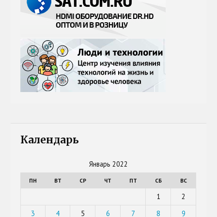
Календарь
Январь 2022
ПН
ВТ
СР
ЧТ
ПТ
СБ
ВС
1
2
3
4
5
6
7
8
9