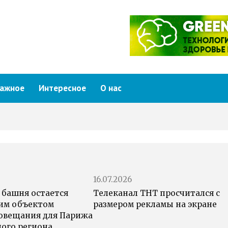
ажное
Интересное
О нас
16.07.2026
 башня остается
Телеканал ТНТ просчитался с
им объектом
размером рекламы на экране
овещания для Парижа
ного региона