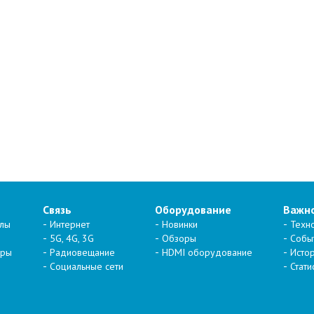
Связь
Оборудование
Важн
алы
Интернет
Новинки
Техн
5G, 4G, 3G
Обзоры
Собы
тры
Радиовещание
HDMI оборудование
Исто
Социальные сети
Стати