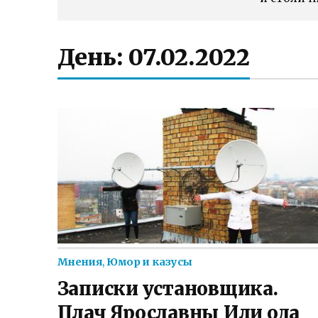
День:
07.02.2022
Мнения
,
Юмор и казусы
Записки установщика.
Плач Ярославны Или ода