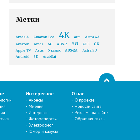
Метки
4K
Amos-4
Amazon Leo
arte
Astra 4A
5G
8K
Amazon
Amos
6G
ABS-2
ABS
Apple TV
Asus
5 канал
ABS-2A
Astra 5B
Android
3D
ArabSat
ое
Интересное
О нас
ологии
Анонсы
О проекте
тия
Мнения
Новости сайта
рия
Интервью
Реклама на сайте
стика
Фоторепортаж
Обратная связь
Электросмог
Юмор и казусы