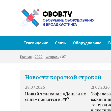
Телевидение
Связь
Оборудование
В
Главная
›
2022
›
Февраль
›
07
Новости короткой строкой
28.07.2026
21.07.2026
Новый телеканал «Деньги не
Эйфелева
спят» появится в РФ?
важнейш
телеради
и столич