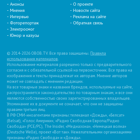
Анонсы
О проекте
Мнения
Новости сайта
Интервью
Реклама на сайте
Фоторепортаж
Обратная связь
Электросмог
Юмор и казусы
© 2014-2026 OBOB.TV. Все права защищены.
Правила
использования материалов
.
Использование материалов разрешено только с предварительного
согласия и с обязательной ссылкой на первоисточник. Все права на
изображения и тексты принадлежат их авторам. Мнение авторов
может не совпадать с мнением редакции.
На все товарные знаки и названия брендов, используемые на сайте,
распространяется законодательство по товарным знакам, и все они
являются собственностью своих зарегистрированных владельцев.
Упоминание их в документе не означает, что они не защищены
правами третьих лиц.
В РФ СМИ-иноагентами признаны: телеканал «Дождь», «Белсат»
(Belsat), «Голос Америки», «Радио Свободная Европа/Радио
Свобода» (PCE/PC), The Insider, «Медиазона», «Немецкая волна»
(Deutsche Welle), проект «Вот так». Нежелательными организациями
признаны «Радио Свобода» и «Дождь».