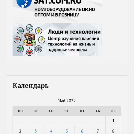
Календарь
Май 2022
ПН
ВТ
СР
ЧТ
ПТ
СБ
ВС
1
2
3
4
5
6
7
8