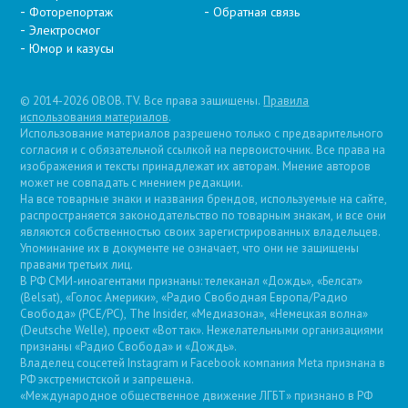
Фоторепортаж
Обратная связь
Электросмог
Юмор и казусы
© 2014-2026 OBOB.TV. Все права защищены.
Правила
использования материалов
.
Использование материалов разрешено только с предварительного
согласия и с обязательной ссылкой на первоисточник. Все права на
изображения и тексты принадлежат их авторам. Мнение авторов
может не совпадать с мнением редакции.
На все товарные знаки и названия брендов, используемые на сайте,
распространяется законодательство по товарным знакам, и все они
являются собственностью своих зарегистрированных владельцев.
Упоминание их в документе не означает, что они не защищены
правами третьих лиц.
В РФ СМИ-иноагентами признаны: телеканал «Дождь», «Белсат»
(Belsat), «Голос Америки», «Радио Свободная Европа/Радио
Свобода» (PCE/PC), The Insider, «Медиазона», «Немецкая волна»
(Deutsche Welle), проект «Вот так». Нежелательными организациями
признаны «Радио Свобода» и «Дождь».
Владелец соцсетей Instagram и Facebook компания Metа признана в
РФ экстремистской и запрещена.
«Международное общественное движение ЛГБТ» признано в РФ