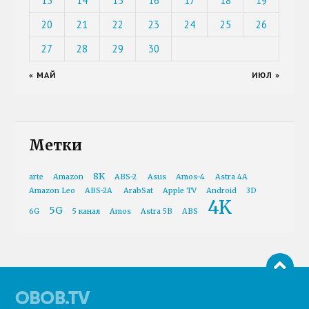
13
14
15
16
17
18
19
20
21
22
23
24
25
26
27
28
29
30
« МАЙ
ИЮЛ »
Метки
8K
arte
Amazon
ABS-2
Asus
Amos-4
Astra 4A
Amazon Leo
ABS-2A
ArabSat
Apple TV
Android
3D
4K
5G
6G
5 канал
Amos
Astra 5B
ABS