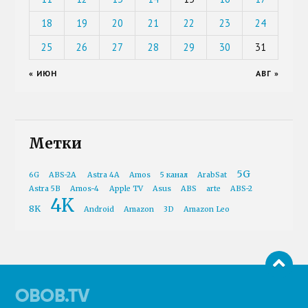
18
19
20
21
22
23
24
25
26
27
28
29
30
31
« ИЮН
АВГ »
Метки
5G
6G
ABS-2A
Astra 4A
Amos
5 канал
ArabSat
Astra 5B
Amos-4
Apple TV
Asus
ABS
arte
ABS-2
4K
8K
Android
Amazon
3D
Amazon Leo