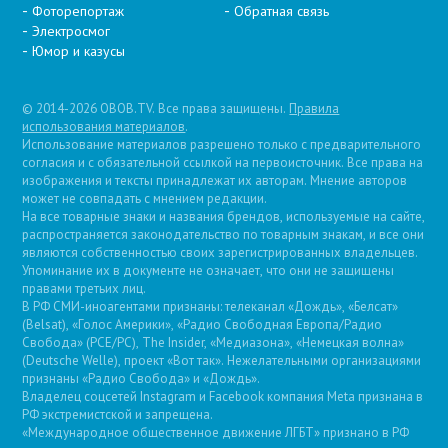
Фоторепортаж
Обратная связь
Электросмог
Юмор и казусы
© 2014-2026 OBOB.TV. Все права защищены.
Правила
использования материалов
.
Использование материалов разрешено только с предварительного
согласия и с обязательной ссылкой на первоисточник. Все права на
изображения и тексты принадлежат их авторам. Мнение авторов
может не совпадать с мнением редакции.
На все товарные знаки и названия брендов, используемые на сайте,
распространяется законодательство по товарным знакам, и все они
являются собственностью своих зарегистрированных владельцев.
Упоминание их в документе не означает, что они не защищены
правами третьих лиц.
В РФ СМИ-иноагентами признаны: телеканал «Дождь», «Белсат»
(Belsat), «Голос Америки», «Радио Свободная Европа/Радио
Свобода» (PCE/PC), The Insider, «Медиазона», «Немецкая волна»
(Deutsche Welle), проект «Вот так». Нежелательными организациями
признаны «Радио Свобода» и «Дождь».
Владелец соцсетей Instagram и Facebook компания Metа признана в
РФ экстремистской и запрещена.
«Международное общественное движение ЛГБТ» признано в РФ