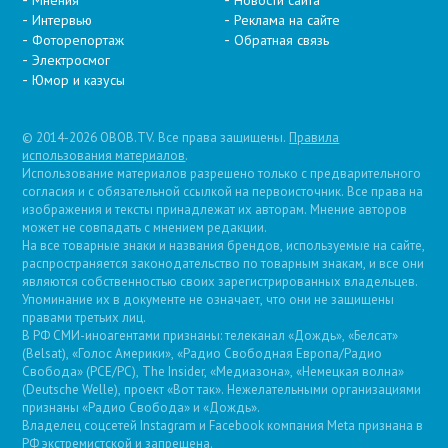
Мнения
Новости сайта
Интервью
Реклама на сайте
Фоторепортаж
Обратная связь
Электросмог
Юмор и казусы
© 2014-2026 OBOB.TV. Все права защищены.
Правила
использования материалов
.
Использование материалов разрешено только с предварительного
согласия и с обязательной ссылкой на первоисточник. Все права на
изображения и тексты принадлежат их авторам. Мнение авторов
может не совпадать с мнением редакции.
На все товарные знаки и названия брендов, используемые на сайте,
распространяется законодательство по товарным знакам, и все они
являются собственностью своих зарегистрированных владельцев.
Упоминание их в документе не означает, что они не защищены
правами третьих лиц.
В РФ СМИ-иноагентами признаны: телеканал «Дождь», «Белсат»
(Belsat), «Голос Америки», «Радио Свободная Европа/Радио
Свобода» (PCE/PC), The Insider, «Медиазона», «Немецкая волна»
(Deutsche Welle), проект «Вот так». Нежелательными организациями
признаны «Радио Свобода» и «Дождь».
Владелец соцсетей Instagram и Facebook компания Metа признана в
РФ экстремистской и запрещена.