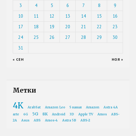
3
4
5
6
7
8
9
10
11
12
13
14
15
16
17
18
19
20
21
22
23
24
25
26
27
28
29
30
31
« СЕН
НОЯ »
Метки
4K
ArabSat
Amazon Leo
5 канал
Amazon
Astra 4A
5G
8K
arte
6G
Android
3D
Apple TV
Amos
ABS-
2A
Asus
ABS
Amos-4
Astra 5B
ABS-2