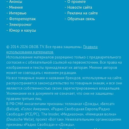
Анонсы
О проекте
Мнения
Новости сайта
Интервью
Реклама на сайте
Фоторепортаж
Обратная связь
Электросмог
Юмор и казусы
© 2014-2026 OBOB.TV. Все права защищены.
Правила
использования материалов
.
Использование материалов разрешено только с предварительного
согласия и с обязательной ссылкой на первоисточник. Все права на
изображения и тексты принадлежат их авторам. Мнение авторов
может не совпадать с мнением редакции.
На все товарные знаки и названия брендов, используемые на сайте,
распространяется законодательство по товарным знакам, и все они
являются собственностью своих зарегистрированных владельцев.
Упоминание их в документе не означает, что они не защищены
правами третьих лиц.
В РФ СМИ-иноагентами признаны: телеканал «Дождь», «Белсат»
(Belsat), «Голос Америки», «Радио Свободная Европа/Радио
Свобода» (PCE/PC), The Insider, «Медиазона», «Немецкая волна»
(Deutsche Welle), проект «Вот так». Нежелательными организациями
признаны «Радио Свобода» и «Дождь».