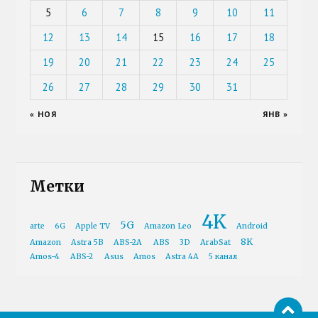
5
6
7
8
9
10
11
12
13
14
15
16
17
18
19
20
21
22
23
24
25
26
27
28
29
30
31
« НОЯ
ЯНВ »
Метки
4K
5G
arte
6G
Apple TV
Amazon Leo
Android
8K
Amazon
Astra 5B
ABS-2A
ABS
3D
ArabSat
Amos-4
ABS-2
Asus
Amos
Astra 4A
5 канал