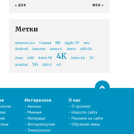
« ДЕК
ФЕВ »
Метки
8K
Amazon Leo
5 канал
Apple TV
arte
Android
Amazon
Amos-4
Amos
ABS-2A
4K
Asus
ABS
Astra 5B
Astra 4A
3D
5G
ArabSat
ABS-2
6G
ое
Интересное
О нас
ологии
Анонсы
О проекте
тия
Мнения
Новости сайта
рия
Интервью
Реклама на сайте
стика
Фоторепортаж
Обратная связь
Электросмог