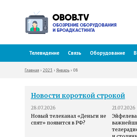
Телевидение
Связь
Оборудование
В
Главная
›
2023
›
Январь
›
08
Новости короткой строкой
28.07.2026
21.07.2026
Новый телеканал «Деньги не
Эйфелева
спят» появится в РФ?
важнейш
телеради
и столич