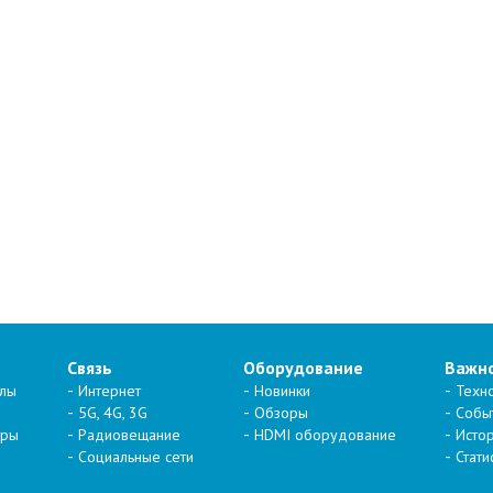
Связь
Оборудование
Важн
алы
Интернет
Новинки
Техн
5G, 4G, 3G
Обзоры
Собы
тры
Радиовещание
HDMI оборудование
Исто
Социальные сети
Стати