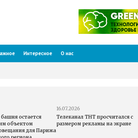
ажное
Интересное
О нас
16.07.2026
 башня остается
Телеканал ТНТ просчитался с
им объектом
размером рекламы на экране
овещания для Парижа
ного региона