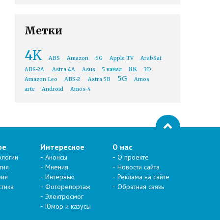
Метки
4K
ABS
Amazon
6G
Apple TV
ArabSat
8K
ABS-2A
Astra 4A
Asus
5 канал
3D
5G
Amazon Leo
ABS-2
Astra 5B
Amos
arte
Android
Amos-4
ое
Интересное
О нас
ологии
Анонсы
О проекте
тия
Мнения
Новости сайта
рия
Интервью
Реклама на сайте
стика
Фоторепортаж
Обратная связь
Электросмог
Юмор и казусы