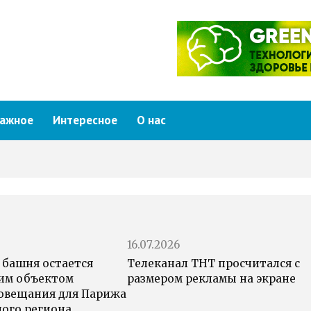
ажное
Интересное
О нас
16.07.2026
 башня остается
Телеканал ТНТ просчитался с
им объектом
размером рекламы на экране
овещания для Парижа
ного региона