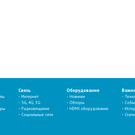
Связь
Оборудование
Важн
алы
Интернет
Новинки
Техн
5G, 4G, 3G
Обзоры
Собы
тры
Радиовещание
HDMI оборудование
Исто
Социальные сети
Стати