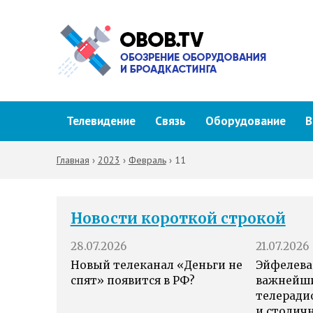
Телевидение
Связь
Оборудование
В
Главная
›
2023
›
Февраль
›
11
Новости короткой строкой
28.07.2026
21.07.2026
Новый телеканал «Деньги не
Эйфелева
спят» появится в РФ?
важнейш
телеради
и столич