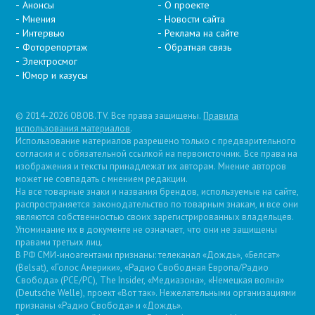
Анонсы
О проекте
Мнения
Новости сайта
Интервью
Реклама на сайте
Фоторепортаж
Обратная связь
Электросмог
Юмор и казусы
© 2014-2026 OBOB.TV. Все права защищены.
Правила
использования материалов
.
Использование материалов разрешено только с предварительного
согласия и с обязательной ссылкой на первоисточник. Все права на
изображения и тексты принадлежат их авторам. Мнение авторов
может не совпадать с мнением редакции.
На все товарные знаки и названия брендов, используемые на сайте,
распространяется законодательство по товарным знакам, и все они
являются собственностью своих зарегистрированных владельцев.
Упоминание их в документе не означает, что они не защищены
правами третьих лиц.
В РФ СМИ-иноагентами признаны: телеканал «Дождь», «Белсат»
(Belsat), «Голос Америки», «Радио Свободная Европа/Радио
Свобода» (PCE/PC), The Insider, «Медиазона», «Немецкая волна»
(Deutsche Welle), проект «Вот так». Нежелательными организациями
признаны «Радио Свобода» и «Дождь».