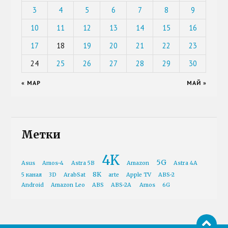
3
4
5
6
7
8
9
10
11
12
13
14
15
16
17
18
19
20
21
22
23
24
25
26
27
28
29
30
« МАР
МАЙ »
Метки
4K
5G
Asus
Amos-4
Astra 5B
Amazon
Astra 4A
8K
5 канал
3D
ArabSat
arte
Apple TV
ABS-2
Android
Amazon Leo
ABS
ABS-2A
Amos
6G