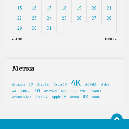
15
16
17
18
19
20
21
22
23
24
25
26
27
28
29
30
31
« АПР
ИЮН »
Метки
4K
Amazon
3D
ArabSat
Astra 5B
ABS-2A
Astra
5G
4A
ABS-2
Android
ABS
6G
arte
5 канал
8K
Amazon Leo
Amos-4
Apple TV
Amos
Asus