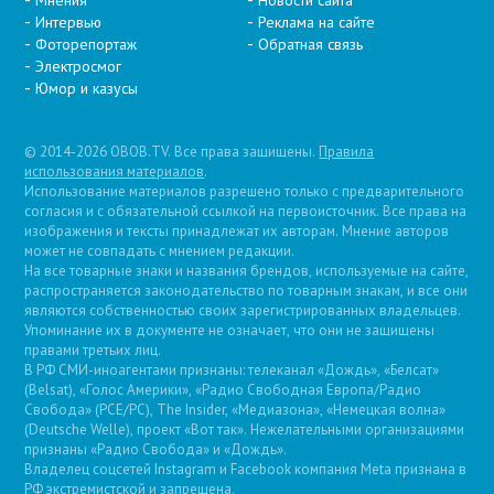
Мнения
Новости сайта
Интервью
Реклама на сайте
Фоторепортаж
Обратная связь
Электросмог
Юмор и казусы
© 2014-2026 OBOB.TV. Все права защищены.
Правила
использования материалов
.
Использование материалов разрешено только с предварительного
согласия и с обязательной ссылкой на первоисточник. Все права на
изображения и тексты принадлежат их авторам. Мнение авторов
может не совпадать с мнением редакции.
На все товарные знаки и названия брендов, используемые на сайте,
распространяется законодательство по товарным знакам, и все они
являются собственностью своих зарегистрированных владельцев.
Упоминание их в документе не означает, что они не защищены
правами третьих лиц.
В РФ СМИ-иноагентами признаны: телеканал «Дождь», «Белсат»
(Belsat), «Голос Америки», «Радио Свободная Европа/Радио
Свобода» (PCE/PC), The Insider, «Медиазона», «Немецкая волна»
(Deutsche Welle), проект «Вот так». Нежелательными организациями
признаны «Радио Свобода» и «Дождь».
Владелец соцсетей Instagram и Facebook компания Metа признана в
РФ экстремистской и запрещена.