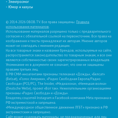
Электросмог
Юмор и казусы
© 2014-2026 OBOB.TV. Все права защищены.
Правила
использования материалов
.
Использование материалов разрешено только с предварительного
согласия и с обязательной ссылкой на первоисточник. Все права на
изображения и тексты принадлежат их авторам. Мнение авторов
может не совпадать с мнением редакции.
На все товарные знаки и названия брендов, используемые на сайте,
распространяется законодательство по товарным знакам, и все они
являются собственностью своих зарегистрированных владельцев.
Упоминание их в документе не означает, что они не защищены
правами третьих лиц.
В РФ СМИ-иноагентами признаны: телеканал «Дождь», «Белсат»
(Belsat), «Голос Америки», «Радио Свободная Европа/Радио
Свобода» (PCE/PC), The Insider, «Медиазона», «Немецкая волна»
(Deutsche Welle), проект «Вот так». Нежелательными организациями
признаны «Радио Свобода» и «Дождь».
Владелец соцсетей Instagram и Facebook компания Metа признана в
РФ экстремистской и запрещена.
«Международное общественное движение ЛГБТ» признано в РФ
экстремистским и запрещено.
Сайт может содержать материалы, не предназначенные для лиц