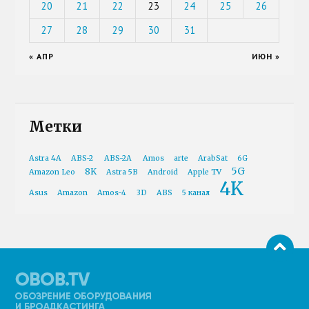
20
21
22
23
24
25
26
27
28
29
30
31
« АПР
ИЮН »
Метки
Astra 4A
ABS-2
ABS-2A
Amos
arte
ArabSat
6G
5G
8K
Amazon Leo
Astra 5B
Android
Apple TV
4K
Asus
Amazon
Amos-4
3D
ABS
5 канал