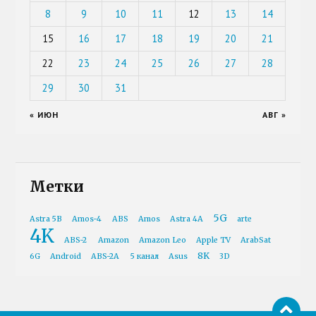
8
9
10
11
12
13
14
15
16
17
18
19
20
21
22
23
24
25
26
27
28
29
30
31
« ИЮН
АВГ »
Метки
5G
Astra 5B
Amos-4
ABS
Amos
Astra 4A
arte
4K
ABS-2
Amazon
Amazon Leo
Apple TV
ArabSat
8K
6G
Android
ABS-2A
5 канал
Asus
3D