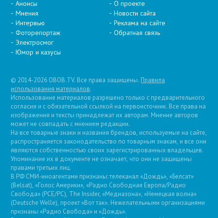
Анонсы
О проекте
Мнения
Новости сайта
Интервью
Реклама на сайте
Фоторепортаж
Обратная связь
Электросмог
Юмор и казусы
© 2014-2026 OBOB.TV. Все права защищены.
Правила
использования материалов
.
Использование материалов разрешено только с предварительного
согласия и с обязательной ссылкой на первоисточник. Все права на
изображения и тексты принадлежат их авторам. Мнение авторов
может не совпадать с мнением редакции.
На все товарные знаки и названия брендов, используемые на сайте,
распространяется законодательство по товарным знакам, и все они
являются собственностью своих зарегистрированных владельцев.
Упоминание их в документе не означает, что они не защищены
правами третьих лиц.
В РФ СМИ-иноагентами признаны: телеканал «Дождь», «Белсат»
(Belsat), «Голос Америки», «Радио Свободная Европа/Радио
Свобода» (PCE/PC), The Insider, «Медиазона», «Немецкая волна»
(Deutsche Welle), проект «Вот так». Нежелательными организациями
признаны «Радио Свобода» и «Дождь».