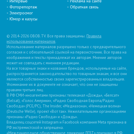
Интервью
Реклама на сайте
Фоторепортаж
Обратная связь
Электросмог
Юмор и казусы
© 2014-2026 OBOB.TV. Все права защищены.
Правила
использования материалов
.
Использование материалов разрешено только с предварительного
согласия и с обязательной ссылкой на первоисточник. Все права на
изображения и тексты принадлежат их авторам. Мнение авторов
может не совпадать с мнением редакции.
На все товарные знаки и названия брендов, используемые на сайте,
распространяется законодательство по товарным знакам, и все они
являются собственностью своих зарегистрированных владельцев.
Упоминание их в документе не означает, что они не защищены
правами третьих лиц.
В РФ СМИ-иноагентами признаны: телеканал «Дождь», «Белсат»
(Belsat), «Голос Америки», «Радио Свободная Европа/Радио
Свобода» (PCE/PC), The Insider, «Медиазона», «Немецкая волна»
(Deutsche Welle), проект «Вот так». Нежелательными организациями
признаны «Радио Свобода» и «Дождь».
Владелец соцсетей Instagram и Facebook компания Metа признана в
РФ экстремистской и запрещена.
«Международное общественное движение ЛГБТ» признано в РФ