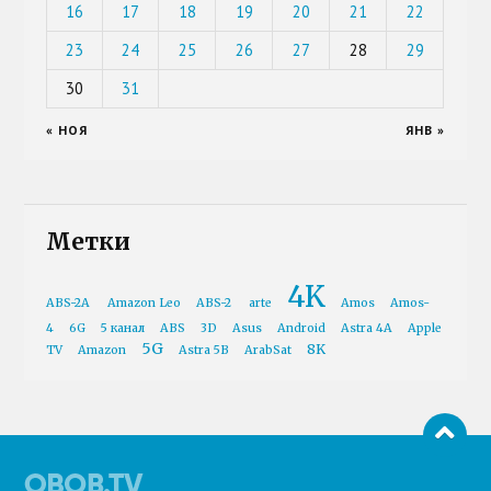
16
17
18
19
20
21
22
23
24
25
26
27
28
29
30
31
« НОЯ
ЯНВ »
Метки
4K
ABS-2A
Amazon Leo
ABS-2
arte
Amos
Amos-
4
6G
5 канал
ABS
3D
Asus
Android
Astra 4A
Apple
5G
8K
TV
Amazon
Astra 5B
ArabSat