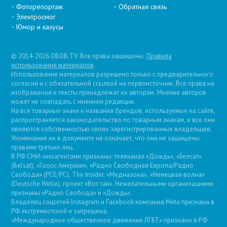
Фоторепортаж
Обратная связь
Электросмог
Юмор и казусы
© 2014-2026 OBOB.TV. Все права защищены.
Правила
использования материалов
.
Использование материалов разрешено только с предварительного
согласия и с обязательной ссылкой на первоисточник. Все права на
изображения и тексты принадлежат их авторам. Мнение авторов
может не совпадать с мнением редакции.
На все товарные знаки и названия брендов, используемые на сайте,
распространяется законодательство по товарным знакам, и все они
являются собственностью своих зарегистрированных владельцев.
Упоминание их в документе не означает, что они не защищены
правами третьих лиц.
В РФ СМИ-иноагентами признаны: телеканал «Дождь», «Белсат»
(Belsat), «Голос Америки», «Радио Свободная Европа/Радио
Свобода» (PCE/PC), The Insider, «Медиазона», «Немецкая волна»
(Deutsche Welle), проект «Вот так». Нежелательными организациями
признаны «Радио Свобода» и «Дождь».
Владелец соцсетей Instagram и Facebook компания Metа признана в
РФ экстремистской и запрещена.
«Международное общественное движение ЛГБТ» признано в РФ