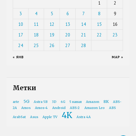
1
2
3
4
5
6
7
8
9
10
11
12
13
14
15
16
17
18
19
20
21
22
23
24
25
26
27
28
« ЯНВ
МАР »
Метки
5G
8K
arte
Astra 5B
3D
6G
5 канал
Amazon
ABS-
2A
Amos
Amos-4
Android
ABS-2
Amazon Leo
ABS
4K
ArabSat
Asus
Apple TV
Astra 4A