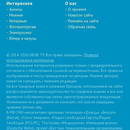
Интересное
О нас
Анонсы
О проекте
Мнения
Новости сайта
Интервью
Реклама на сайте
Фоторепортаж
Обратная связь
Электросмог
Юмор и казусы
© 2014-2026 OBOB.TV. Все права защищены.
Правила
использования материалов
.
Использование материалов разрешено только с предварительного
согласия и с обязательной ссылкой на первоисточник. Все права на
изображения и тексты принадлежат их авторам. Мнение авторов
может не совпадать с мнением редакции.
На все товарные знаки и названия брендов, используемые на сайте,
распространяется законодательство по товарным знакам, и все они
являются собственностью своих зарегистрированных владельцев.
Упоминание их в документе не означает, что они не защищены
правами третьих лиц.
В РФ СМИ-иноагентами признаны: телеканал «Дождь», «Белсат»
(Belsat), «Голос Америки», «Радио Свободная Европа/Радио
Свобода» (PCE/PC), The Insider, «Медиазона», «Немецкая волна»
(Deutsche Welle), проект «Вот так». Нежелательными организациями