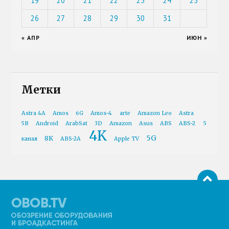
19
20
21
22
23
24
25
26
27
28
29
30
31
« АПР
ИЮН »
Метки
Astra 4A
Amos
6G
Amos-4
arte
Amazon Leo
Astra
5B
Android
ArabSat
3D
Amazon
Asus
ABS
ABS-2
5
4K
5G
8K
канал
ABS-2A
Apple TV