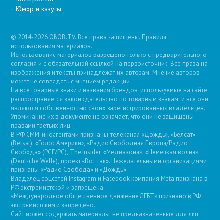
Юмор и казусы
© 2014-2026 OBOB.TV. Все права защищены.
Правила
использования материалов
.
Использование материалов разрешено только с предварительного
согласия и с обязательной ссылкой на первоисточник. Все права на
изображения и тексты принадлежат их авторам. Мнение авторов
может не совпадать с мнением редакции.
На все товарные знаки и названия брендов, используемые на сайте,
распространяется законодательство по товарным знакам, и все они
являются собственностью своих зарегистрированных владельцев.
Упоминание их в документе не означает, что они не защищены
правами третьих лиц.
В РФ СМИ-иноагентами признаны: телеканал «Дождь», «Белсат»
(Belsat), «Голос Америки», «Радио Свободная Европа/Радио
Свобода» (PCE/PC), The Insider, «Медиазона», «Немецкая волна»
(Deutsche Welle), проект «Вот так». Нежелательными организациями
признаны «Радио Свобода» и «Дождь».
Владелец соцсетей Instagram и Facebook компания Metа признана в
РФ экстремистской и запрещена.
«Международное общественное движение ЛГБТ» признано в РФ
экстремистским и запрещено.
Сайт может содержать материалы, не предназначенные для лиц