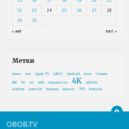
15
16
17
18
19
20
21
22
23
24
25
26
27
28
29
30
« АВГ
ОКТ »
Метки
Amos
arte
Apple TV
ABS-2
Android
Asus
5 канал
4K
8K
3D
6G
ABS
Amazon Leo
ABS-2A
5G
ArabSat
Astra 5B
Amazon
Amos-4
Astra 4A