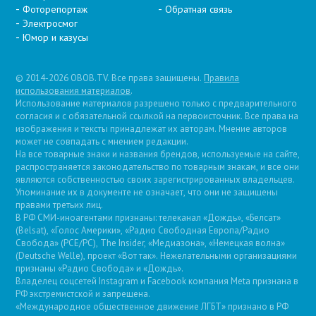
Фоторепортаж
Обратная связь
Электросмог
Юмор и казусы
© 2014-2026 OBOB.TV. Все права защищены.
Правила
использования материалов
.
Использование материалов разрешено только с предварительного
согласия и с обязательной ссылкой на первоисточник. Все права на
изображения и тексты принадлежат их авторам. Мнение авторов
может не совпадать с мнением редакции.
На все товарные знаки и названия брендов, используемые на сайте,
распространяется законодательство по товарным знакам, и все они
являются собственностью своих зарегистрированных владельцев.
Упоминание их в документе не означает, что они не защищены
правами третьих лиц.
В РФ СМИ-иноагентами признаны: телеканал «Дождь», «Белсат»
(Belsat), «Голос Америки», «Радио Свободная Европа/Радио
Свобода» (PCE/PC), The Insider, «Медиазона», «Немецкая волна»
(Deutsche Welle), проект «Вот так». Нежелательными организациями
признаны «Радио Свобода» и «Дождь».
Владелец соцсетей Instagram и Facebook компания Metа признана в
РФ экстремистской и запрещена.
«Международное общественное движение ЛГБТ» признано в РФ