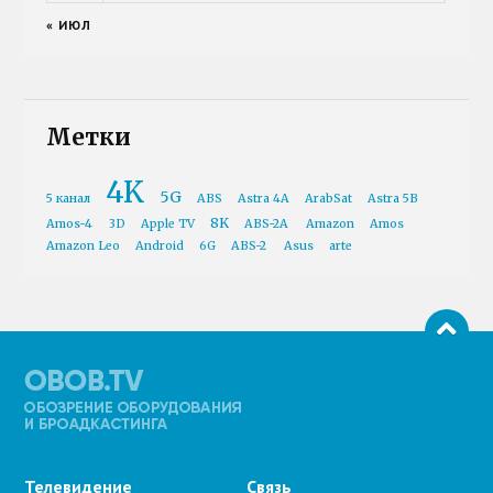
« ИЮЛ
Метки
4K
5G
5 канал
ABS
Astra 4A
ArabSat
Astra 5B
8K
Amos-4
3D
Apple TV
ABS-2A
Amazon
Amos
Amazon Leo
Android
6G
ABS-2
Asus
arte
Телевидение
Связь