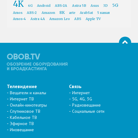
4K
5G
6G
Android
ABS-2A
Astra 5B
Asus
3D
8K
Amos
ABS-2
Amazon
arte
ArabSat
5 канал
Amos-4
Astra 4A
Amazon Leo
ABS
Apple TV
Телевидение
Связь
Вещатели и каналы
Интернет
Интернет ТВ
5G, 4G, 3G
Онлайн-кинотеатры
Радиовещание
Спутниковое ТВ
Социальные сети
Кабельное ТВ
Эфирное ТВ
Иновещание