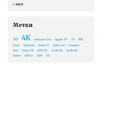
« ИЮЛ
Метки
4K
5G
8K
Amazon Leo
Apple TV
3D
Asus
Amazon
Amos-4
Astra 4A
5 канал
arte
Astra 5B
ABS-2A
ArabSat
Android
Amos
ABS-2
ABS
6G