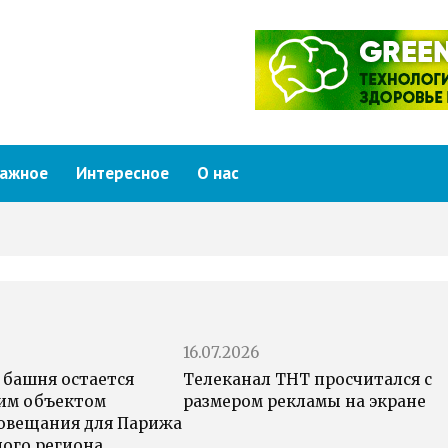
ажное
Интересное
О нас
16.07.2026
 башня остается
Телеканал ТНТ просчитался с
им объектом
размером рекламы на экране
овещания для Парижа
ного региона