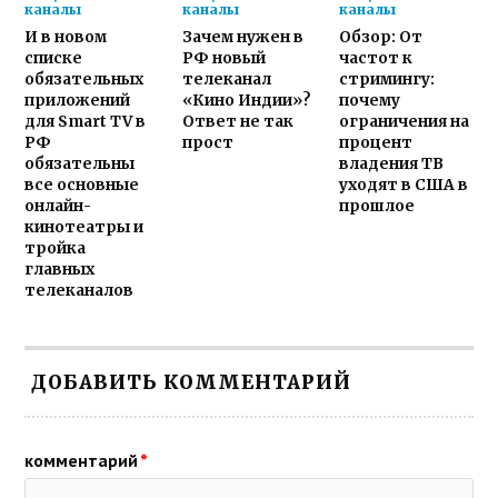
каналы
каналы
каналы
И в новом
Зачем нужен в
Обзор: От
списке
РФ новый
частот к
обязательных
телеканал
стримингу:
приложений
«Кино Индии»?
почему
для Smart TV в
Ответ не так
ограничения на
РФ
прост
процент
обязательны
владения ТВ
все основные
уходят в США в
онлайн-
прошлое
кинотеатры и
тройка
главных
телеканалов
ДОБАВИТЬ КОММЕНТАРИЙ
комментарий
*