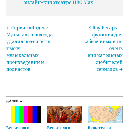
онлайн-кинотеатре HBO Max
Сервис «Яндекс
X-Ray Recaps —
Музыка» за полгода
функция для
удалил почти пять
забывчивых и не
тысяч
очень
музыкальных
внимательных
произведений и
любителей
подкастов
сериалов
ДАЛЕЕ →
Вещатели и
Вещатели и
Вещатели и