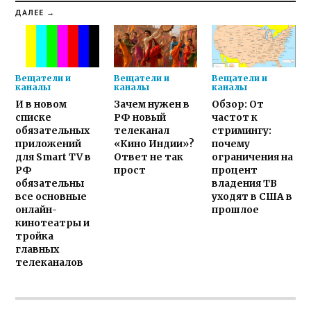
ДАЛЕЕ →
Вещатели и
Вещатели и
Вещатели и
каналы
каналы
каналы
И в новом
Зачем нужен в
Обзор: От
списке
РФ новый
частот к
обязательных
телеканал
стримингу:
приложений
«Кино Индии»?
почему
для Smart TV в
Ответ не так
ограничения на
РФ
прост
процент
обязательны
владения ТВ
все основные
уходят в США в
онлайн-
прошлое
кинотеатры и
тройка
главных
телеканалов