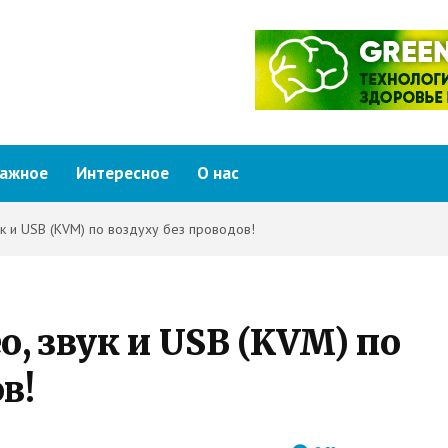
ажное
Интересное
О нас
ук и USB (KVM) по воздуху без проводов!
о, звук и USB (KVM) по
в!