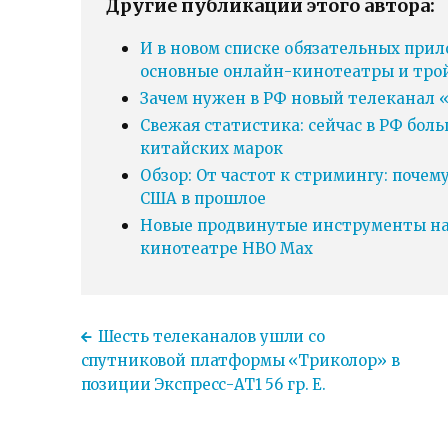
Другие публикации этого автора:
И в новом списке обязательных прил
основные онлайн-кинотеатры и тро
Зачем нужен в РФ новый телеканал «
Свежая статистика: сейчас в РФ бол
китайских марок
Обзор: От частот к стримингу: почем
США в прошлое
Новые продвинутые инструменты нав
кинотеатре HBO Max
Шесть телеканалов ушли со
спутниковой платформы «Триколор» в
позиции Экспресс-АТ1 56 гр. E.