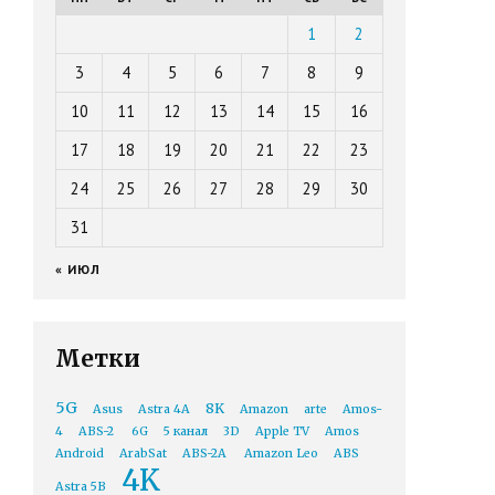
1
2
3
4
5
6
7
8
9
10
11
12
13
14
15
16
17
18
19
20
21
22
23
24
25
26
27
28
29
30
31
« ИЮЛ
Метки
5G
8K
Asus
Astra 4A
Amazon
arte
Amos-
4
ABS-2
6G
5 канал
3D
Apple TV
Amos
Android
ArabSat
ABS-2A
Amazon Leo
ABS
4K
Astra 5B