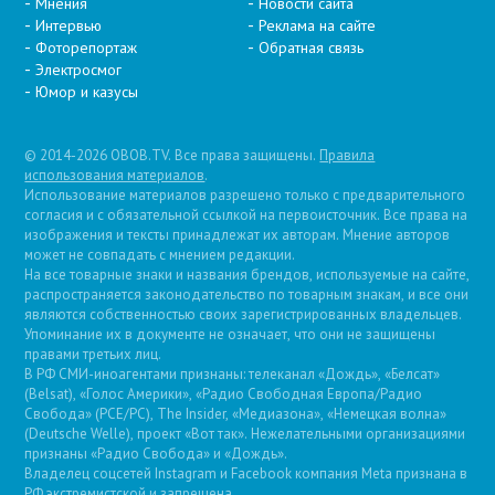
Мнения
Новости сайта
Интервью
Реклама на сайте
Фоторепортаж
Обратная связь
Электросмог
Юмор и казусы
© 2014-2026 OBOB.TV. Все права защищены.
Правила
использования материалов
.
Использование материалов разрешено только с предварительного
согласия и с обязательной ссылкой на первоисточник. Все права на
изображения и тексты принадлежат их авторам. Мнение авторов
может не совпадать с мнением редакции.
На все товарные знаки и названия брендов, используемые на сайте,
распространяется законодательство по товарным знакам, и все они
являются собственностью своих зарегистрированных владельцев.
Упоминание их в документе не означает, что они не защищены
правами третьих лиц.
В РФ СМИ-иноагентами признаны: телеканал «Дождь», «Белсат»
(Belsat), «Голос Америки», «Радио Свободная Европа/Радио
Свобода» (PCE/PC), The Insider, «Медиазона», «Немецкая волна»
(Deutsche Welle), проект «Вот так». Нежелательными организациями
признаны «Радио Свобода» и «Дождь».
Владелец соцсетей Instagram и Facebook компания Metа признана в
РФ экстремистской и запрещена.