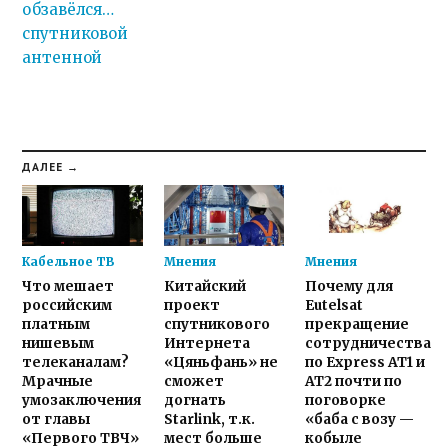
обзавёлся…
спутниковой
антенной
ДАЛЕЕ →
Кабельное ТВ
Мнения
Мнения
Что мешает
Китайский
Почему для
российским
проект
Eutelsat
платным
спутникового
прекращение
нишевым
Интернета
сотрудничества
телеканалам?
«Цяньфань» не
по Express AT1 и
Мрачные
сможет
AT2 почти по
умозаключения
догнать
поговорке
от главы
Starlink, т.к.
«баба с возу —
«Первого ТВЧ»
мест больше
кобыле