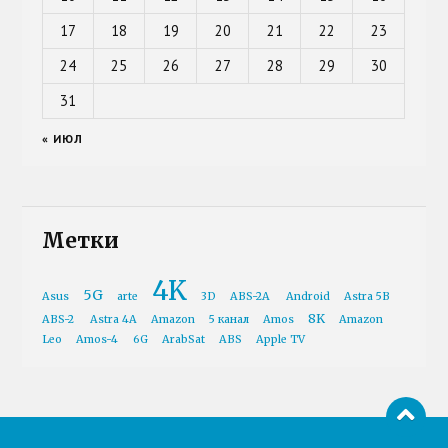
17
18
19
20
21
22
23
24
25
26
27
28
29
30
31
« ИЮЛ
Метки
4K
5G
Asus
arte
3D
ABS-2A
Android
Astra 5B
8K
ABS-2
Astra 4A
Amazon
5 канал
Amos
Amazon
Leo
Amos-4
6G
ArabSat
ABS
Apple TV