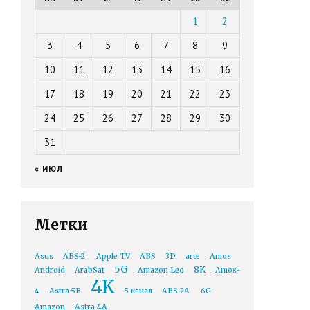
1
2
3
4
5
6
7
8
9
10
11
12
13
14
15
16
17
18
19
20
21
22
23
24
25
26
27
28
29
30
31
« ИЮЛ
Метки
Asus
ABS-2
Apple TV
ABS
3D
arte
Amos
5G
8K
Android
ArabSat
Amazon Leo
Amos-
4K
4
Astra 5B
5 канал
ABS-2A
6G
Amazon
Astra 4A