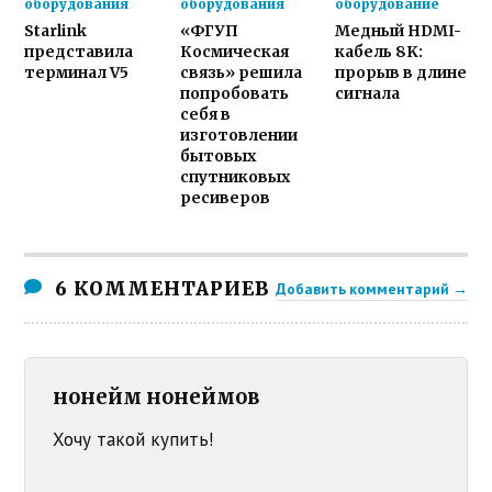
оборудования
оборудования
оборудование
Starlink
«ФГУП
Медный HDMI-
представила
Космическая
кабель 8K:
терминал V5
связь» решила
прорыв в длине
попробовать
сигнала
себя в
изготовлении
бытовых
спутниковых
ресиверов
6 КОММЕНТАРИЕВ
Добавить комментарий →
нонейм нонеймов
Хочу такой купить!