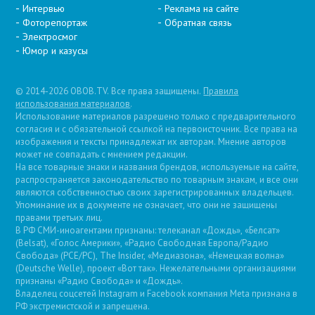
Интервью
Реклама на сайте
Фоторепортаж
Обратная связь
Электросмог
Юмор и казусы
© 2014-2026 OBOB.TV. Все права защищены.
Правила
использования материалов
.
Использование материалов разрешено только с предварительного
согласия и с обязательной ссылкой на первоисточник. Все права на
изображения и тексты принадлежат их авторам. Мнение авторов
может не совпадать с мнением редакции.
На все товарные знаки и названия брендов, используемые на сайте,
распространяется законодательство по товарным знакам, и все они
являются собственностью своих зарегистрированных владельцев.
Упоминание их в документе не означает, что они не защищены
правами третьих лиц.
В РФ СМИ-иноагентами признаны: телеканал «Дождь», «Белсат»
(Belsat), «Голос Америки», «Радио Свободная Европа/Радио
Свобода» (PCE/PC), The Insider, «Медиазона», «Немецкая волна»
(Deutsche Welle), проект «Вот так». Нежелательными организациями
признаны «Радио Свобода» и «Дождь».
Владелец соцсетей Instagram и Facebook компания Metа признана в
РФ экстремистской и запрещена.