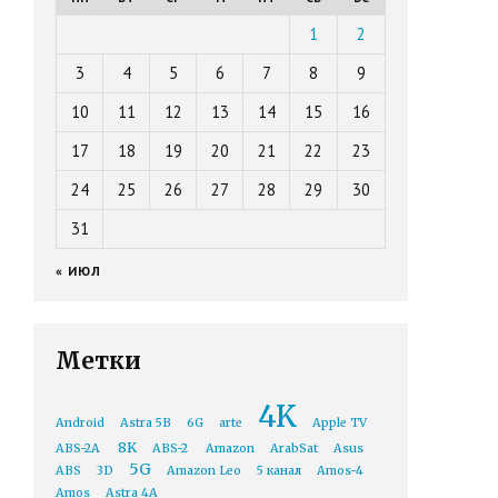
1
2
3
4
5
6
7
8
9
10
11
12
13
14
15
16
17
18
19
20
21
22
23
24
25
26
27
28
29
30
31
« ИЮЛ
Метки
4K
Android
Astra 5B
6G
arte
Apple TV
8K
ABS-2A
ABS-2
Amazon
ArabSat
Asus
5G
ABS
3D
Amazon Leo
5 канал
Amos-4
Amos
Astra 4A