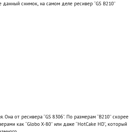
 данный снимок, на самом деле ресивер “GS B210”
. Она от ресивера “GS 8306”. По размерам “B210” скорее
ерами как “Globo X-80” или даже “HotCake HD”, который
намного.