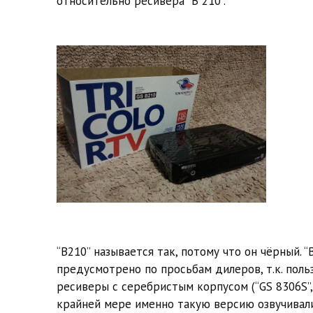
относительно ресивера “B 210”.
“B210” называется так, потому что он чёрный. “
предусмотрено по просьбам дилеров, т.к. поль
ресиверы с серебристым корпусом (“GS 8306S”, 
крайней мере именно такую версию озвучивали