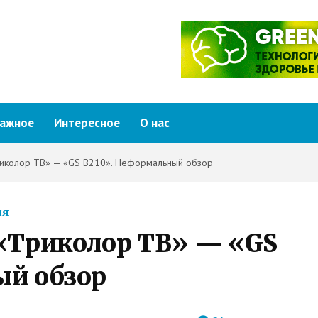
ажное
Интересное
О нас
иколор ТВ» — «GS B210». Неформальный обзор
ия
 «Триколор ТВ» — «GS
ый обзор