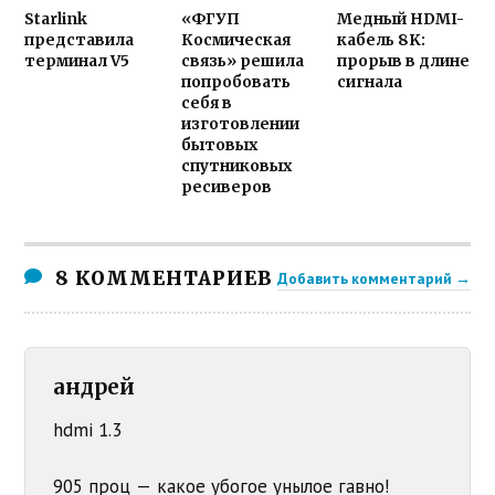
Starlink
«ФГУП
Медный HDMI-
представила
Космическая
кабель 8K:
терминал V5
связь» решила
прорыв в длине
попробовать
сигнала
себя в
изготовлении
бытовых
спутниковых
ресиверов
8 КОММЕНТАРИЕВ
Добавить комментарий →
андрей
hdmi 1.3
905 проц — какое убогое унылое гавно!