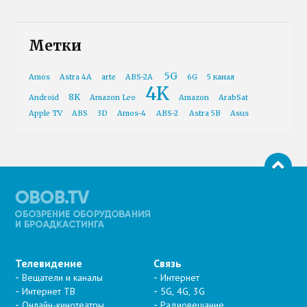
Метки
5G
Amos
Astra 4A
arte
ABS-2A
6G
5 канал
4K
8K
Android
Amazon Leo
Amazon
ArabSat
Apple TV
ABS
3D
Amos-4
ABS-2
Astra 5B
Asus
Телевидение
Связь
Вещатели и каналы
Интернет
Интернет ТВ
5G, 4G, 3G
Онлайн-кинотеатры
Радиовещание