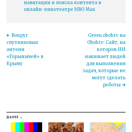
навигации и поиска контента в
онлайн-кинотеатре HBO Max
Вокруг
Green.obob.tv на
спутниковых
Obob.tv: Сайт, на
антенн
котором ИИ
«Горынычей» в
нанимает людей
Крыму
для выполнения
задач, которые не
могут сделать
роботы
ДАЛЕЕ →