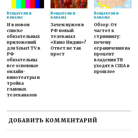
Вещатели и
Вещатели и
Вещатели и
каналы
каналы
каналы
И в новом
Зачем нужен в
Обзор: От
списке
РФ новый
частот к
обязательных
телеканал
стримингу:
приложений
«Кино Индии»?
почему
для Smart TV в
Ответ не так
ограничения на
РФ
прост
процент
обязательны
владения ТВ
все основные
уходят в США в
онлайн-
прошлое
кинотеатры и
тройка
главных
телеканалов
ДОБАВИТЬ КОММЕНТАРИЙ