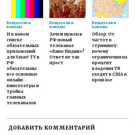
Вещатели и
Вещатели и
Вещатели и
каналы
каналы
каналы
И в новом
Зачем нужен в
Обзор: От
списке
РФ новый
частот к
обязательных
телеканал
стримингу:
приложений
«Кино Индии»?
почему
для Smart TV в
Ответ не так
ограничения на
РФ
прост
процент
обязательны
владения ТВ
все основные
уходят в США в
онлайн-
прошлое
кинотеатры и
тройка
главных
телеканалов
ДОБАВИТЬ КОММЕНТАРИЙ