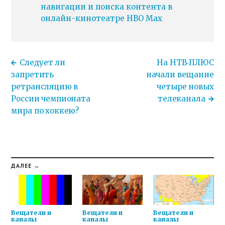
навигации и поиска контента в
онлайн-кинотеатре HBO Max
Следует ли
На НТВ‑ПЛЮС
запретить
начали вещание
ретрансляцию в
четыре новых
России чемпионата
телеканала
мира по хоккею?
ДАЛЕЕ →
Вещатели и
Вещатели и
Вещатели и
каналы
каналы
каналы