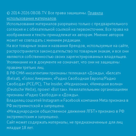
© 2014-2026 OBOB.TV. Все права защищены.
Правила
использования материалов
.
Использование материалов разрешено только с предварительного
согласия и с обязательной ссылкой на первоисточник. Все права на
изображения и тексты принадлежат их авторам. Мнение авторов
может не совпадать с мнением редакции.
На все товарные знаки и названия брендов, используемые на сайте,
распространяется законодательство по товарным знакам, и все они
являются собственностью своих зарегистрированных владельцев.
Упоминание их в документе не означает, что они не защищены
правами третьих лиц.
В РФ СМИ-иноагентами признаны: телеканал «Дождь», «Белсат»
(Belsat), «Голос Америки», «Радио Свободная Европа/Радио
Свобода» (PCE/PC), The Insider, «Медиазона», «Немецкая волна»
(Deutsche Welle), проект «Вот так». Нежелательными организациями
признаны «Радио Свобода» и «Дождь».
Владелец соцсетей Instagram и Facebook компания Metа признана в
РФ экстремистской и запрещена.
«Международное общественное движение ЛГБТ» признано в РФ
экстремистским и запрещено.
Сайт может содержать материалы, не предназначенные для лиц
младше 18 лет.