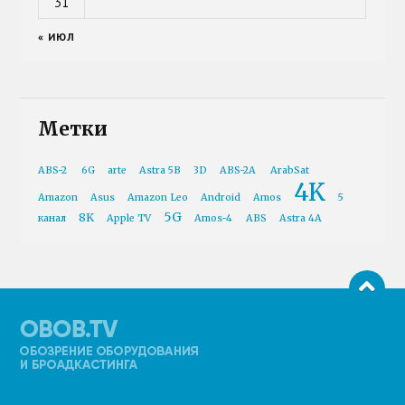
31
« ИЮЛ
Метки
ABS-2
6G
arte
Astra 5B
3D
ABS-2A
ArabSat
4K
Amazon
Asus
Amazon Leo
Android
Amos
5
5G
8K
канал
Apple TV
Amos-4
ABS
Astra 4A