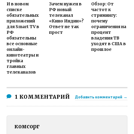
И в новом
Зачем нужен в
Обзор: От
списке
РФ новый
частот к
обязательных
телеканал
стримингу:
приложений
«Кино Индии»?
почему
для Smart TV в
Ответ не так
ограничения на
РФ
прост
процент
обязательны
владения ТВ
все основные
уходят в США в
онлайн-
прошлое
кинотеатры и
тройка
главных
телеканалов
1 КОММЕНТАРИЙ
Добавить комментарий →
комсорг